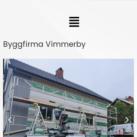
Hoppa
till
Meny
innehåll
Byggfirma Vimmerby