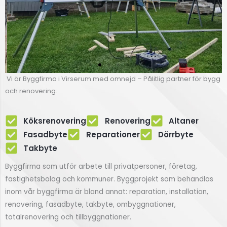
Vi är Byggfirma i Virserum med omnejd – Pålitlig partner för bygg
Renovering
och renovering.
av fasad
Köksrenovering
Renovering
Altaner
Fasadbyte i Virserum
Fasadbyte
Reparationer
Dörrbyte
Takbyte
Klicka här
Byggfirma som utför arbete till privatpersoner, företag,
fastighetsbolag och kommuner. Byggprojekt som behandlas
inom vår byggfirma är bland annat: reparation, installation,
renovering, fasadbyte, takbyte, ombyggnationer,
totalrenovering och tillbyggnationer.