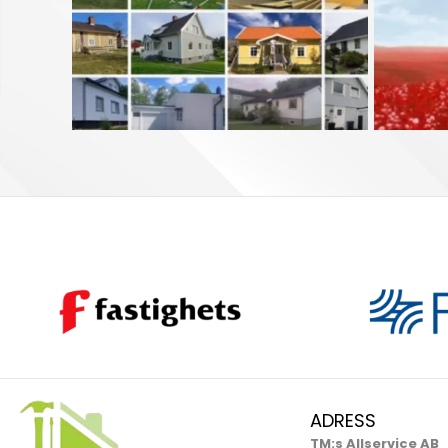
ADRESS
TM:s Allservice AB