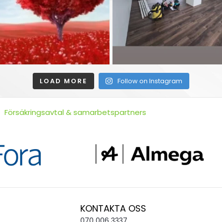
LOAD MORE
Follow on Instagram
Försäkringsavtal & samarbetspartners
KONTAKTA OSS
070 006 3337