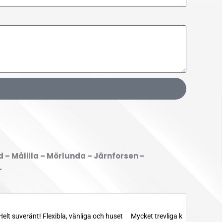
d – Målilla – Mörlunda – Järnforsen –
–