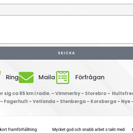
SKICKA
Ring
Maila
Förfrågan
 sig ca 65 km i radie. – Vimmerby – Storebro – Hultsfre
 – Fagerhult – Vetlanda – Stenberga – Korsberga – Nye 