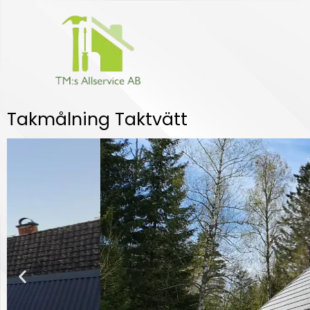
Hoppa
till
innehåll
Takmålning Taktvätt