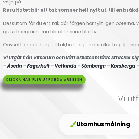
välja på.
Resultatet blir ett tak som ser helt nytt ut, till en brå
Dessutom får du ett tak där färgen har fyllt igen porerna, v
grus i hängrännorna blir ett minne blottv
Oavsett om du har plåttak,betongpannor eller tegelpannor så
Vi utgår från Virserum och vårt arbetsområde sträcker sig 
–
Åseda
–
Fagerhult
–
Vetlanda
–
Stenberga
–
Korsberga
KLICKA HÄR FLER UTFÖRDA ARBETEN
Vi ut
Utomhusmålning