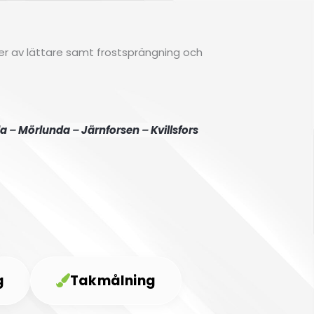
ider av lättare samt frostsprängning och
la
–
Mörlunda
–
Järnforsen
–
Kvillsfors
g
Takmålning