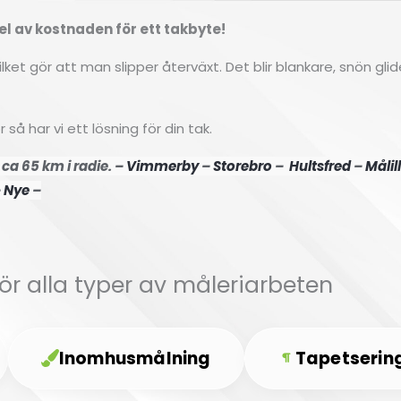
kdel av kostnaden för ett takbyte!
ilket gör att man slipper återväxt. Det blir blankare, snön gl
 har vi ett lösning för din tak.
ca 65 km i radie. –
Vimmerby
–
Storebro
–
Hultsfred
–
Målil
–
Nye
–
för alla typer av måleriarbeten
Inomhusmålning
Tapetserin