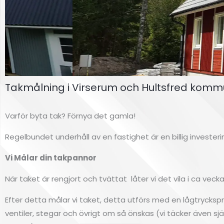
Takmålning i Virserum och Hultsfred komm
Fasdamå
Varför byta tak? Förnya det gamla!
lning
Regelbundet underhåll av en fastighet är en billig investe
Högsby
Vi Målar din takpannor
När taket är rengjort och tvättat låter vi det vila i ca vec
Klicka här
Efter detta målar vi taket, detta utförs med en lågtryckspruta
ventiler, stegar och övrigt om så önskas (vi täcker även själ