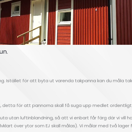
un.
ring. Istället för att byta ut varenda takpanna kan du måla 
ka, detta för att pannorna skall få suga upp medlet ordentligt
 utan luftinblandning, så att vi enbart får färg där vi vill ha 
vklart över ytor som EJ skall målas). Vi målar med två lager fä