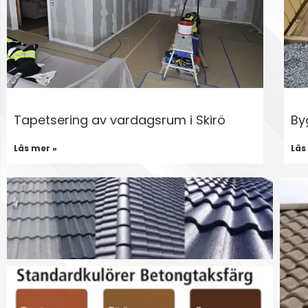
Tapetsering av vardagsrum i Skirö
By
Läs mer »
Läs