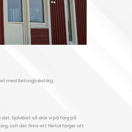
Fa
l
taket med Betongtaksfärg.
V
.
det. Självklart så drar vi på färg på
rg, och det finns ett flertal färger att