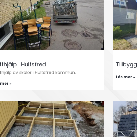
tthjälp i Hultsfred
Tillbygg
tthjälp av skolor i Hultsfred kommun.
Läs mer »
 mer »