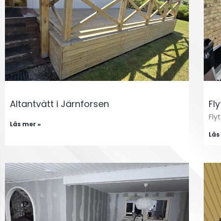
Altantvätt i Järnforsen
Fly
Fly
Läs mer »
Läs