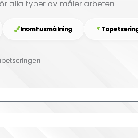
för alla typer av måleriarbeten
Inomhusmålning
Tapetserin
apetseringen