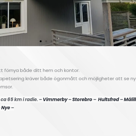
t förnya både ditt hem och kontor.
Tapetsering kräver både ögonmått och möjligheter att se nya
emsor.
ca 65 km i radie. –
Vimmerby
–
Storebro
–
Hultsfred
–
Målil
–
Nye
–