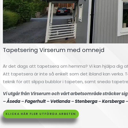
Tapetsering Virserum med omnejd
Fasdamå
Är det dags att tapetsera om hemma? Vi kan hjälpa dig at
lning
Att tapetsera är inte så enkelt som det ibland kan verka. 
teknik för att slippa bubblor i tapeten, samt sneda tapetr
Högsby
Vi utgår från Virserum och vårt arbetsområde sträcker sig 
–
Åseda
–
Fagerhult
–
Vetlanda
–
Stenberga
–
Korsberga
Klicka här
KLICKA HÄR FLER UTFÖRDA ARBETEN