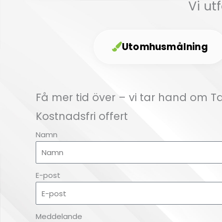
Vi ut
Utomhusmålning
Få mer tid över – vi tar hand om T
Kostnadsfri offert
Namn
E-post
Meddelande