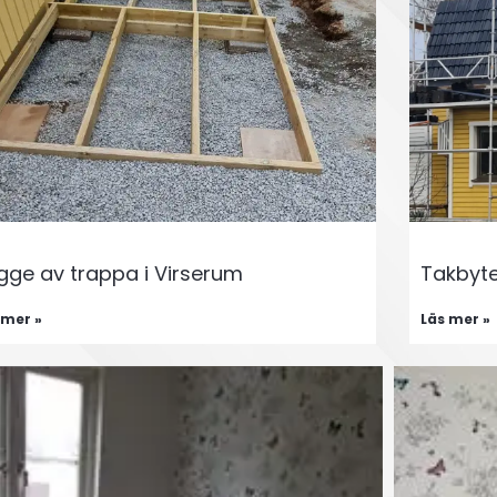
gge av trappa i Virserum
Takbyte
 mer »
Läs mer »