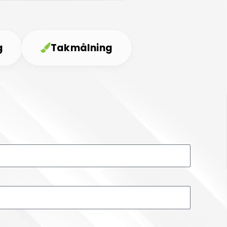
g
Takmålning