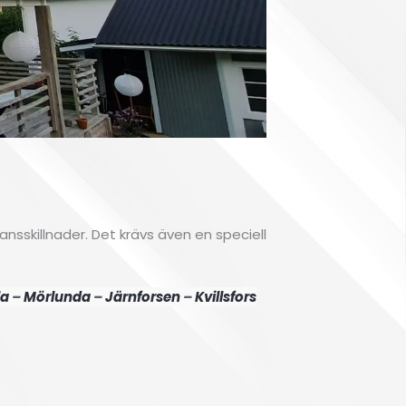
Fa
l
nsskillnader. Det krävs även en speciell
V
la
–
Mörlunda
–
Järnforsen
–
Kvillsfors