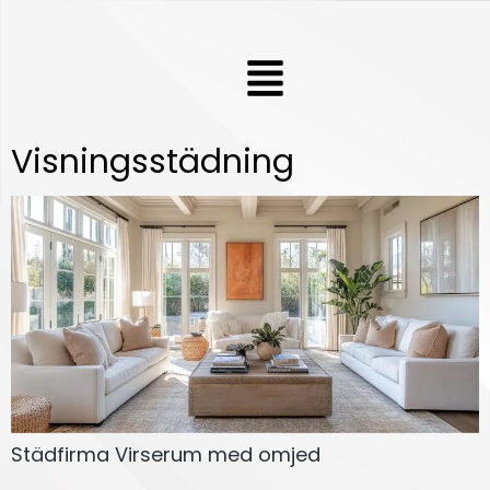
Hoppa
till
Meny
innehåll
Visningsstädning
Städfirma Virserum med omjed