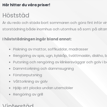
Här hittar du våra priser!
Höststäd
Är du redo och städa bort sommaren och göra fint inför vi
storstädning både inomhus och utomhus så som: på altaner
I höststädningen ingår bland annat:
Piskning av mattor, soffkuddar, madrasser
Rengöring av spis, ugn, kylskåp, tvättmaskin, diskho,
Putsning och rengöring av klinkersväggar och golv i
Dammtorkning och dammsugning
Fönsterputsning
Våttorkning av golv
Hjälp att plocka undan utemöbler
Rengöring av grill
Vinterstäd