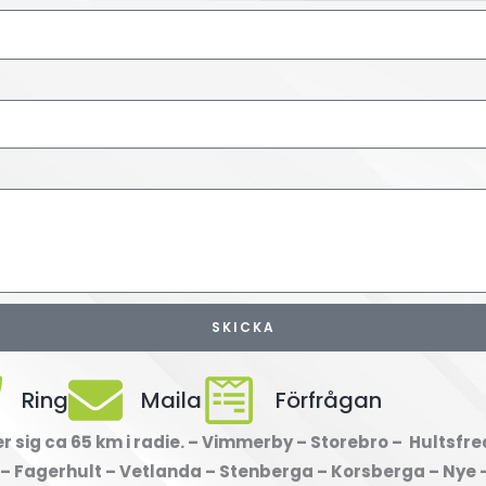
SKICKA
Ring
Maila
Förfrågan
 sig ca 65 km i radie. – Vimmerby – Storebro – Hultsfre
 – Fagerhult – Vetlanda – Stenberga – Korsberga – Nye 