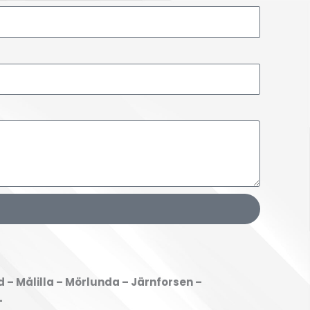
d – Målilla – Mörlunda – Järnforsen –
–