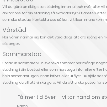
Vill du göra en riktig storstädning innan jul och nyår eller v
anlitar oss för din städning så skräddarsyr vi tjänsten ef
som ska städas. Kontakta oss så kan vi tillsammans komma
Vårstäd
När våren närmar sig kan det vara dags att dra igång en rik
säsonger.
Sommarstäd
Städa in sommaren! En svenska sommar har många högtider
städning i din bostad eller sommarstuga inför eller efter hö
hela sommarstugan innan inflytt eller utflytt. Du själv best
städning du vill att vi ska göra. Vill du att vi ska putsa fön
Få mer tid över – vi tar hand om 
Namn