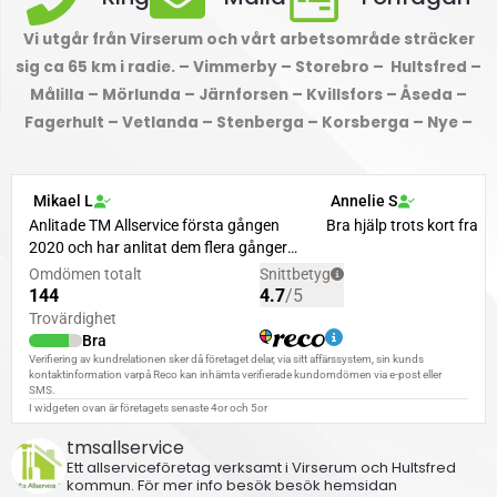
Vi utgår från Virserum och vårt arbetsområde sträcker
sig ca 65 km i radie. – Vimmerby – Storebro – Hultsfred –
Målilla – Mörlunda – Järnforsen – Kvillsfors – Åseda –
Fagerhult – Vetlanda – Stenberga – Korsberga – Nye –
tmsallservice
Ett allserviceföretag verksamt i Virserum och Hultsfred
kommun.
För mer info besök besök hemsidan