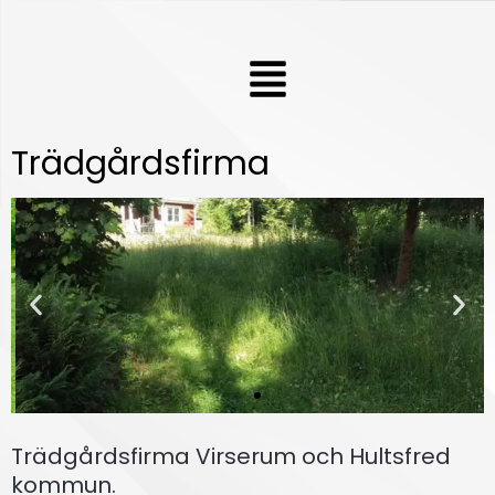
Hoppa
till
Meny
innehåll
Trädgårdsfirma
Trädgårdsfirma Virserum och Hultsfred
Gräsklip
pning
kommun.