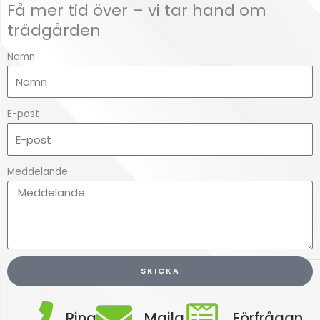
Få mer tid över – vi tar hand om
trädgården
Namn
E-post
Meddelande
SKICKA
Ring
Maila
Förfrågan