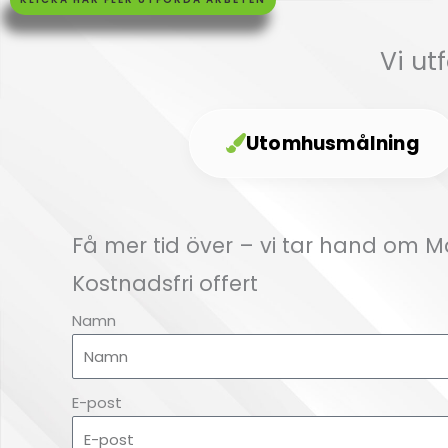
Högsby
Vi ut
Klicka här
Utomhusmålning
Få mer tid över – vi tar hand om 
Kostnadsfri offert
Namn
E-post