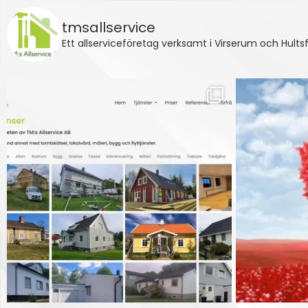
tmsallservice
Ett allserviceföretag verksamt i Virserum och Hul