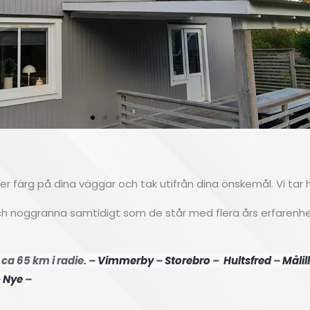
yter färg på dina väggar och tak utifrån dina önskemål. Vi ta
 och noggranna samtidigt som de står med flera års erfarenhe
ca 65 km i radie. –
Vimmerby
–
Storebro
–
Hultsfred
–
Målil
–
Nye
–