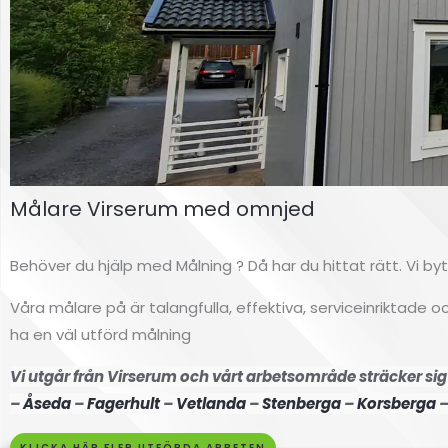
Målare Virserum med omnjed
Behöver du hjälp med Målning ? Då har du hittat rätt. Vi b
Våra målare på är talangfulla, effektiva, serviceinriktade
ha en väl utförd målning
Fasdamå
Vi utgår från Virserum och vårt arbetsområde sträcker sig 
–
Åseda
–
Fagerhult
–
Vetlanda
–
Stenberga
–
Korsberga
lning
KLICKA HÄR FLER UTFÖRDA ARBETEN