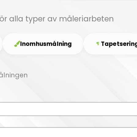
för alla typer av måleriarbeten
Inomhusmålning
Tapetserin
Målningen