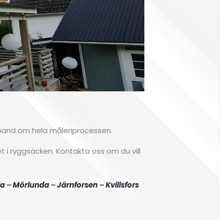
r hand om hela måleriprocessen.
t i ryggsäcken. Kontakta oss om du vill
Fa
la
–
Mörlunda
–
Järnforsen
–
Kvillsfors
l