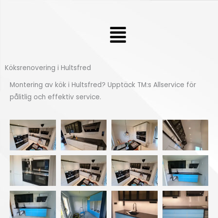
Hoppa
till
Meny
innehåll
Köksrenovering i Hultsfred
Montering av kök i Hultsfred? Upptäck TM:s Allservice för
pålitlig och effektiv service.