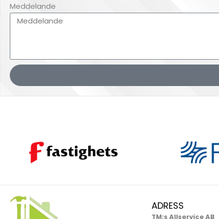
Meddelande
ADRESS
TM:s Allservice AB