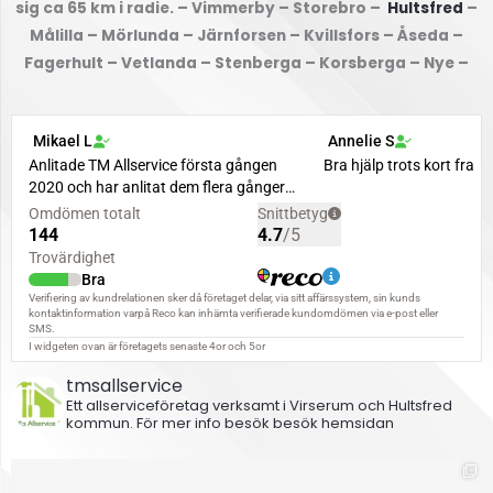
sig ca 65 km i radie. – Vimmerby – Storebro –
Hultsfred
–
Målilla – Mörlunda – Järnforsen – Kvillsfors – Åseda –
Fagerhult – Vetlanda – Stenberga – Korsberga – Nye –
tmsallservice
Ett allserviceföretag verksamt i Virserum och Hultsfred
kommun.
För mer info besök besök hemsidan