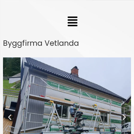
Hoppa
till
Meny
innehåll
Byggfirma Vetlanda