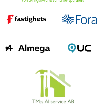
Försäkringsavtal & samarbetspartners