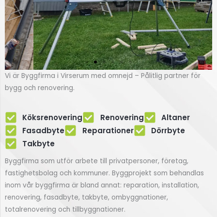
Vi är Byggfirma i Virserum med omnejd – Pålitlig partner för
Renovering
bygg och renovering.
av fasad
Köksrenovering
Renovering
Altaner
Fasadbyte i Virserum
Fasadbyte
Reparationer
Dörrbyte
Takbyte
Klicka här
Byggfirma som utför arbete till privatpersoner, företag,
fastighetsbolag och kommuner. Byggprojekt som behandlas
inom vår byggfirma är bland annat: reparation, installation,
renovering, fasadbyte, takbyte, ombyggnationer,
totalrenovering och tillbyggnationer.