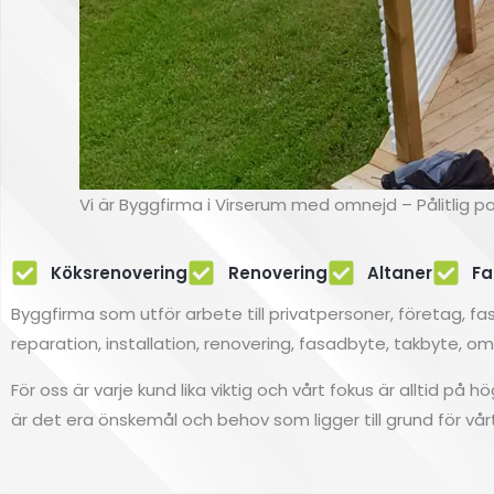
Vi är Byggfirma i Virserum med omnejd – Pålitlig p
Köksrenovering
Renovering
Altaner
Fa
Renovering
Byggfirma som utför arbete till privatpersoner, företag,
reparation, installation, renovering, fasadbyte, takbyte, o
av fasad
För oss är varje kund lika viktig och vårt fokus är alltid på
är det era önskemål och behov som ligger till grund för v
Fasadbyte i Virserum