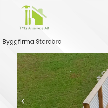
Hoppa
till
innehåll
Byggfirma Storebro