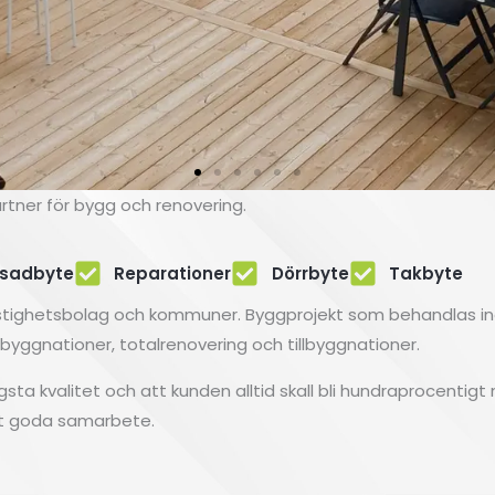
artner för bygg och renovering.
sadbyte
Reparationer
Dörrbyte
Takbyte
 fastighetsbolag och kommuner. Byggprojekt som behandlas i
mbyggnationer, totalrenovering och tillbyggnationer.
 högsta kvalitet och att kunden alltid skall bli hundraprocentig
årt goda samarbete.