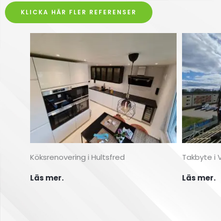
Klicka här
KLICKA HÄR FLER REFERENSER
Köksrenovering i Hultsfred
Takbyte i 
Läs mer.
Läs mer.