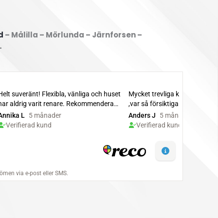
d
– Målilla – Mörlunda – Järnforsen –
–