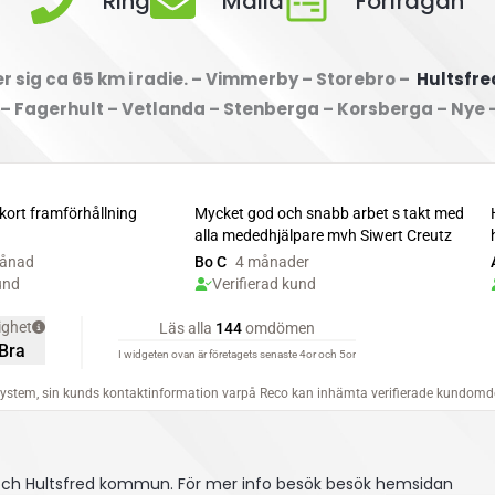
Ring
Maila
Förfrågan
 sig ca 65 km i radie. – Vimmerby – Storebro –
Hultsfre
 – Fagerhult – Vetlanda – Stenberga – Korsberga – Nye 
 och Hultsfred kommun.
För mer info besök besök hemsidan