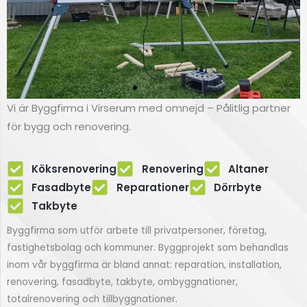
Vi är Byggfirma i Virserum med omnejd – Pålitlig partner
Renovering
för bygg och renovering.
av fasad
Köksrenovering
Renovering
Altaner
Fasadbyte i Virserum
Fasadbyte
Reparationer
Dörrbyte
Takbyte
Klicka här
Byggfirma som utför arbete till privatpersoner, företag,
fastighetsbolag och kommuner. Byggprojekt som behandlas
inom vår byggfirma är bland annat: reparation, installation,
renovering, fasadbyte, takbyte, ombyggnationer,
totalrenovering och tillbyggnationer.