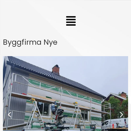
Hoppa
till
Meny
innehåll
Byggfirma Nye