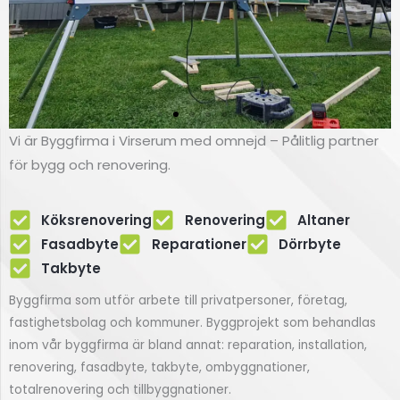
Vi är Byggfirma i Virserum med omnejd – Pålitlig partner
Renovering
för bygg och renovering.
av fasad
Köksrenovering
Renovering
Altaner
Fasadbyte i Virserum
Fasadbyte
Reparationer
Dörrbyte
Takbyte
Klicka här
Byggfirma som utför arbete till privatpersoner, företag,
fastighetsbolag och kommuner. Byggprojekt som behandlas
inom vår byggfirma är bland annat: reparation, installation,
renovering, fasadbyte, takbyte, ombyggnationer,
totalrenovering och tillbyggnationer.