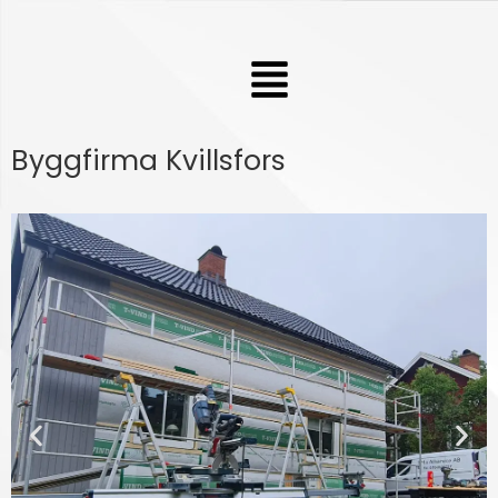
Hoppa
till
Meny
innehåll
Byggfirma Kvillsfors