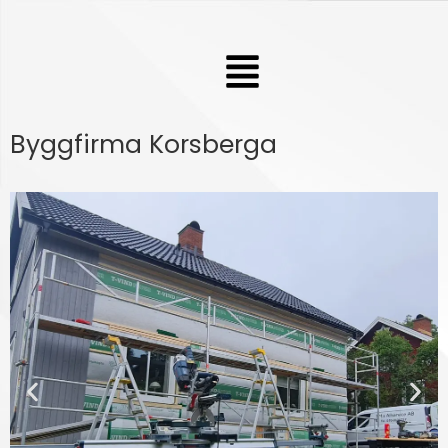
Hoppa
till
Meny
innehåll
Byggfirma Korsberga