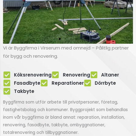
Vi är Byggfirma i Virserum med omnejd – Pålitlig partner
Renovering
för bygg och renovering.
av fasad
Köksrenovering
Renovering
Altaner
Fasadbyte i Virserum
Fasadbyte
Reparationer
Dörrbyte
Takbyte
Klicka här
Byggfirma som utför arbete till privatpersoner, företag,
fastighetsbolag och kommuner. Byggprojekt som behandlas
inom vår byggfirma är bland annat: reparation, installation,
renovering, fasadbyte, takbyte, ombyggnationer,
totalrenovering och tillbyggnationer.