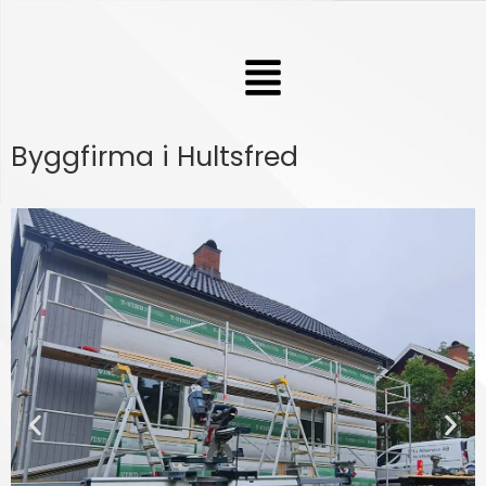
Hoppa
till
Meny
innehåll
Byggfirma i Hultsfred