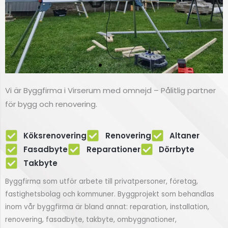
Vi är Byggfirma i Virserum med omnejd – Pålitlig partner
Renovering
av fasad
för bygg och renovering.
Fasadbyte i Virserum
Köksrenovering
Renovering
Altaner
Fasadbyte
Reparationer
Dörrbyte
Takbyte
Klicka här
Byggfirma som utför arbete till privatpersoner, företag,
fastighetsbolag och kommuner. Byggprojekt som behandlas
inom vår byggfirma är bland annat: reparation, installation,
renovering, fasadbyte, takbyte, ombyggnationer,