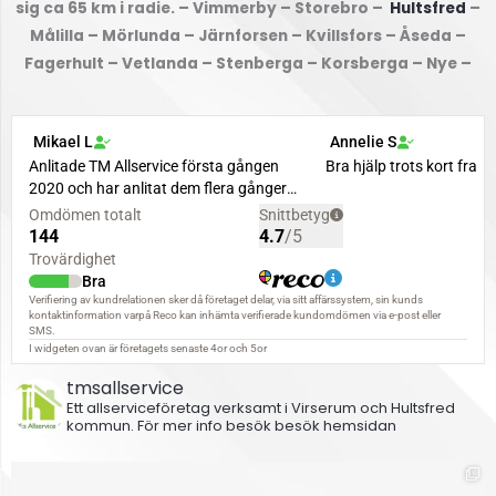
sig ca 65 km i radie. – Vimmerby – Storebro –
Hultsfred
–
Målilla – Mörlunda – Järnforsen – Kvillsfors – Åseda –
Fagerhult – Vetlanda – Stenberga – Korsberga – Nye –
tmsallservice
Ett allserviceföretag verksamt i Virserum och Hultsfred
kommun.
För mer info besök besök hemsidan