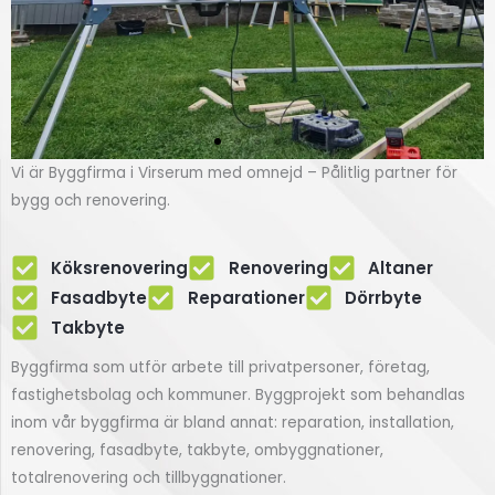
Vi är Byggfirma i Virserum med omnejd – Pålitlig partner för
Renovering
bygg och renovering.
av fasad
Köksrenovering
Renovering
Altaner
Fasadbyte i Virserum
Fasadbyte
Reparationer
Dörrbyte
Takbyte
Klicka här
Byggfirma som utför arbete till privatpersoner, företag,
fastighetsbolag och kommuner. Byggprojekt som behandlas
inom vår byggfirma är bland annat: reparation, installation,
renovering, fasadbyte, takbyte, ombyggnationer,
totalrenovering och tillbyggnationer.