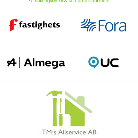
Försäkringsavtal & samarbetspartners