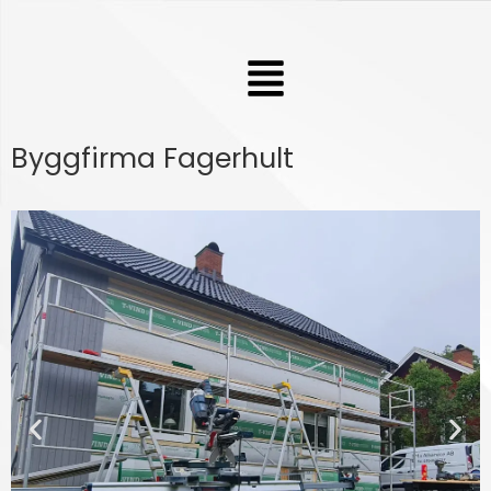
Hoppa
till
Meny
innehåll
Byggfirma Fagerhult