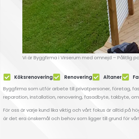
Vi är Byggfirma i Virserum med omnejd – Pålitlig p
Köksrenovering
Renovering
Altaner
Fa
Byggfirma som utför arbete till privatpersoner, företag,
Renovering
reparation, installation, renovering, fasadbyte, takbyte, o
av fasad
För oss är varje kund lika viktig och vårt fokus är alltid på
är det era önskemål och behov som ligger till grund för v
Fasadbyte i Virserum