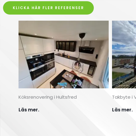
KLICKA HÄR FLER REFERENSER
Klicka här
Köksrenovering i Hultsfred
Takbyte i 
Läs mer.
Läs mer.