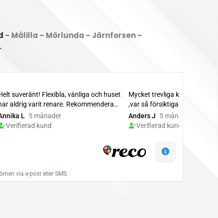
d
– Målilla – Mörlunda – Järnforsen –
–