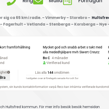
Ring
Maila
Förfrågan
 sig ca 65 km i radie. – Vimmerby – Storebro –
Hultsfre
 – Fagerhult – Vetlanda – Stenberga – Korsberga – Nye 
 och Hultsfred kommun.
För mer info besök besök hemsidan