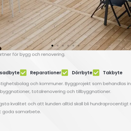
artner för bygg och renovering.
sadbyte
Reparationer
Dörrbyte
Takbyte
 fastighetsbolag och kommuner. Byggprojekt som behandlas i
mbyggnationer, totalrenovering och tillbyggnationer.
 högsta kvalitet och att kunden alltid skall bli hundraprocentig
årt goda samarbete.