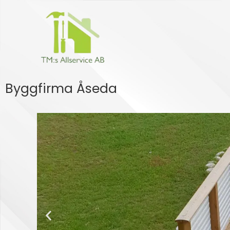
Hoppa
till
innehåll
Byggfirma Åseda