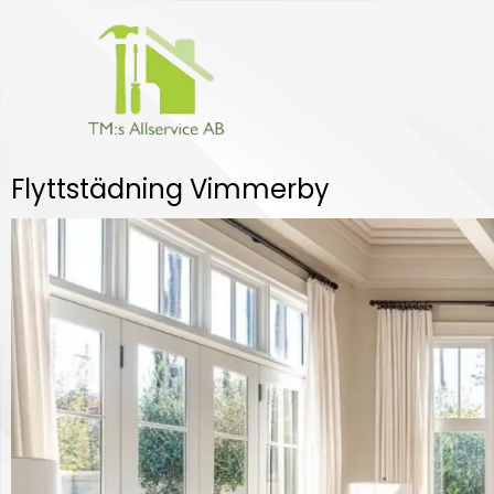
Hoppa
till
innehåll
Flyttstädning Vimmerby