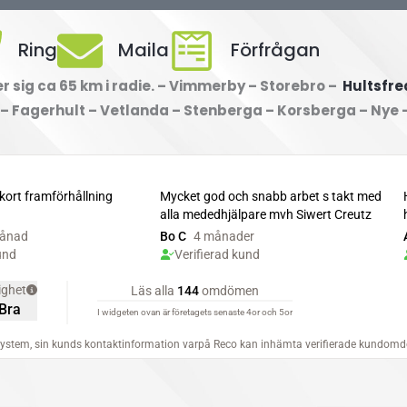
Ring
Maila
Förfrågan
 sig ca 65 km i radie. – Vimmerby – Storebro –
Hultsfre
 – Fagerhult – Vetlanda – Stenberga – Korsberga – Nye 