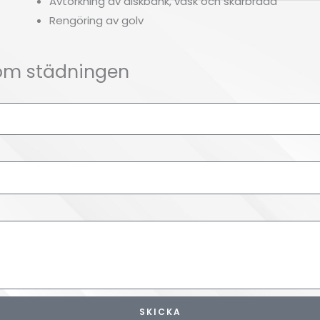
Avtorkning av diskbänk, vask och skärbräda
Rengöring av golv
 om städningen
SKICKA