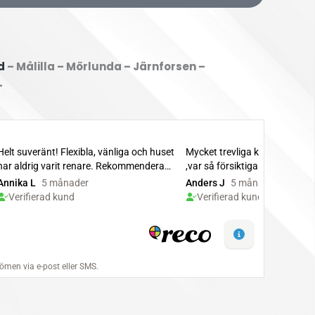
d
– Målilla – Mörlunda – Järnforsen –
–