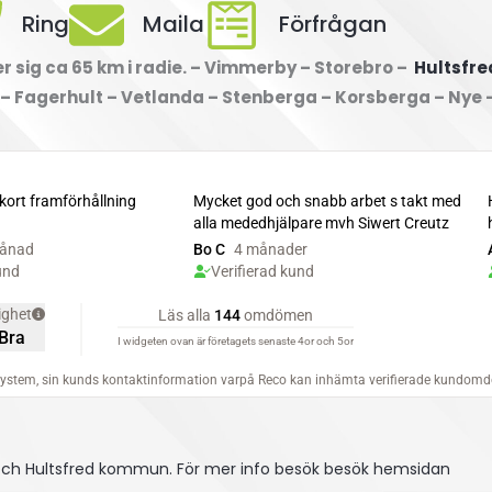
Ring
Maila
Förfrågan
 sig ca 65 km i radie. – Vimmerby – Storebro –
Hultsfre
 – Fagerhult – Vetlanda – Stenberga – Korsberga – Nye 
 och Hultsfred kommun.
För mer info besök besök hemsidan