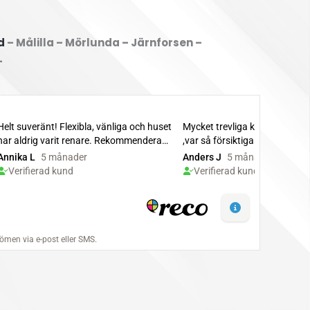
d
– Målilla – Mörlunda – Järnforsen –
–