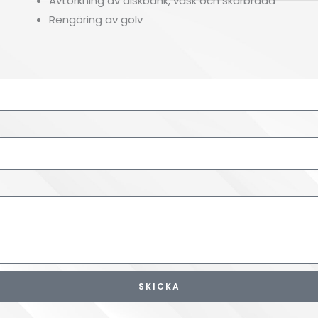
Avtorkning av diskbänk, vask och skärbräda
Rengöring av golv
SKICKA