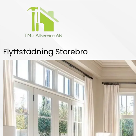
Hoppa
till
innehåll
Flyttstädning Storebro