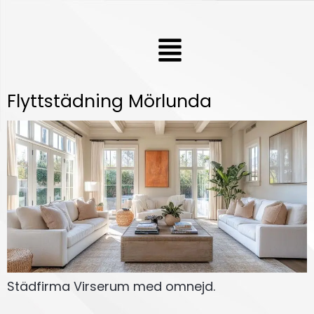
Hoppa
till
Meny
innehåll
Flyttstädning Mörlunda
Städfirma Virserum med omnejd.