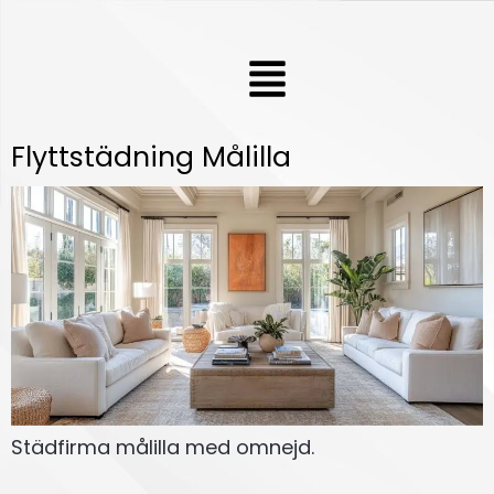
Hoppa
till
Meny
innehåll
Flyttstädning Målilla
Städfirma målilla med omnejd.