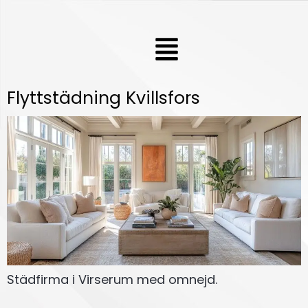
Hoppa
till
Meny
innehåll
Flyttstädning Kvillsfors
Städfirma i Virserum med omnejd.