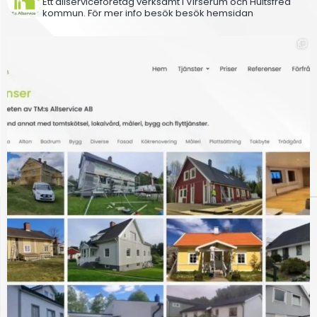
Ett allserviceföretag verksamt i Virserum och Hultsfred
kommun.
För mer info besök besök hemsidan