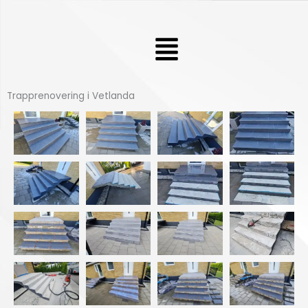
Hoppa
till
Meny
innehåll
Trapprenovering i Vetlanda