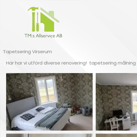
Hoppa
till
innehåll
Tapetsering Virserum
Här har vi utförd diverse renovering! tapetsering målnin