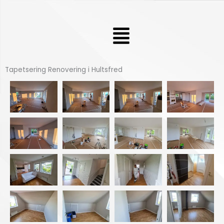
Hoppa
till
Meny
innehåll
Tapetsering Renovering i Hultsfred