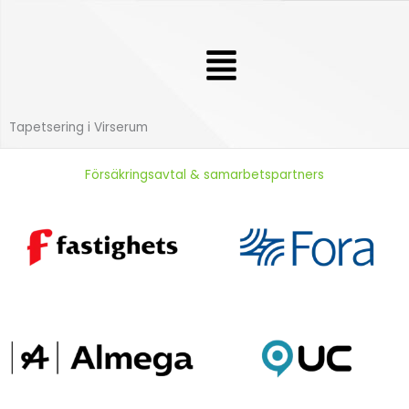
Hoppa
till
Meny
innehåll
Tapetsering i Virserum
Försäkringsavtal & samarbetspartners