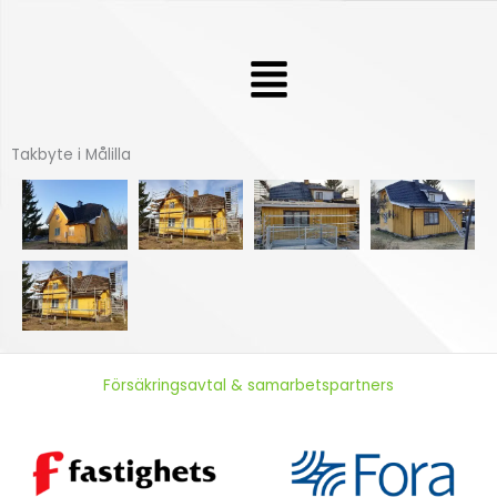
Hoppa
till
Meny
innehåll
Takbyte i Målilla
Försäkringsavtal & samarbetspartners