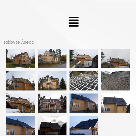
Hoppa
till
Meny
innehåll
Takbyte Åseda