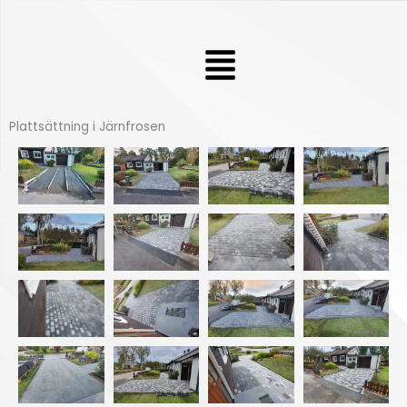
Hoppa
till
Meny
innehåll
Plattsättning i Järnfrosen