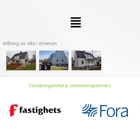
Hoppa
till
Meny
innehåll
Målning av villa i Virserum
Försäkringsavtal & samarbetspartners