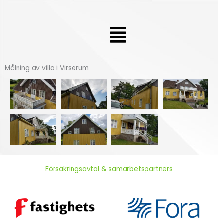
Hoppa
till
Meny
innehåll
Målning av villa i Virserum
Försäkringsavtal & samarbetspartners