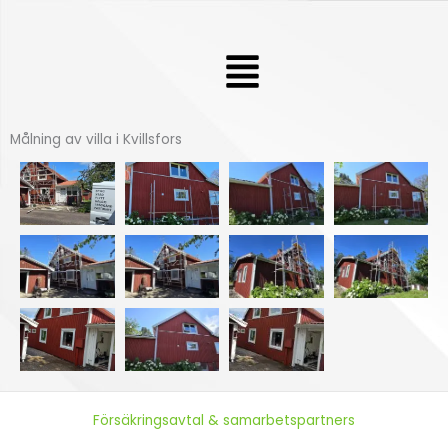
Hoppa
till
Meny
innehåll
Målning av villa i Kvillsfors
Försäkringsavtal & samarbetspartners