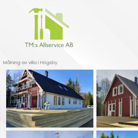
Hoppa
till
innehåll
Målning av villa i Högsby