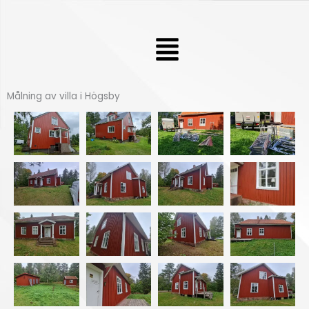
Hoppa
till
Meny
innehåll
Målning av villa i Högsby