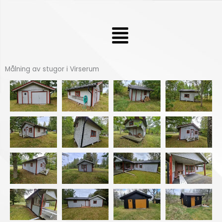
Hoppa
till
Meny
innehåll
Målning av stugor i Virserum