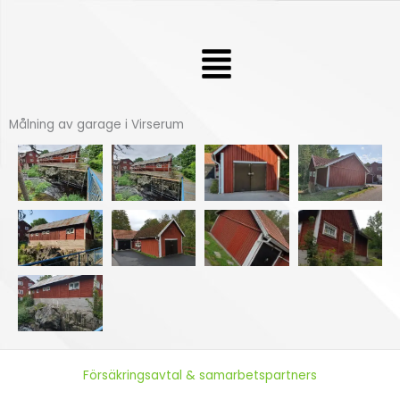
Hoppa
till
Meny
innehåll
Målning av garage i Virserum
Försäkringsavtal & samarbetspartners