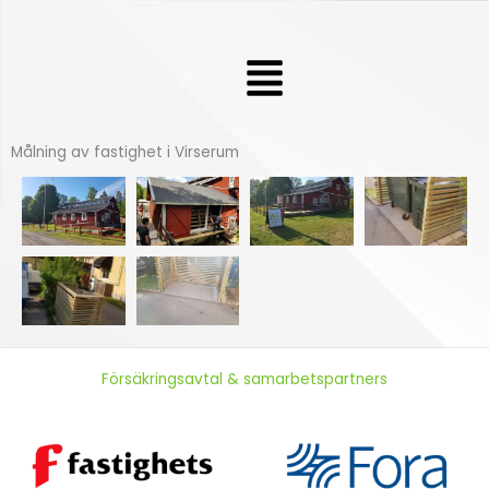
Hoppa
till
Meny
innehåll
Målning av fastighet i Virserum
Försäkringsavtal & samarbetspartners