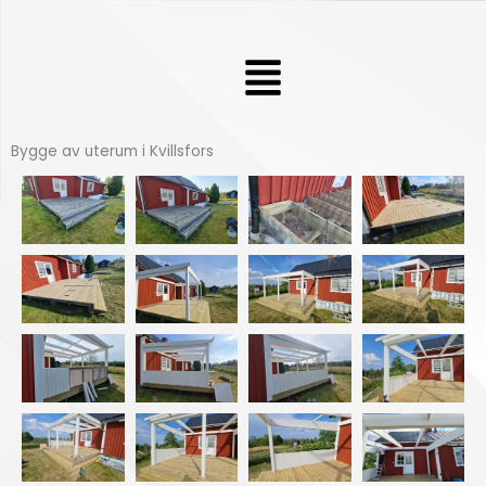
Hoppa
till
Meny
innehåll
Bygge av uterum i Kvillsfors