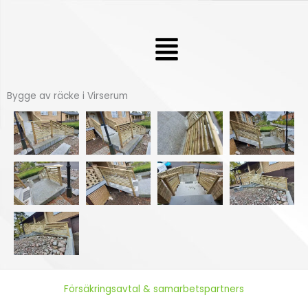
Hoppa
till
Meny
innehåll
Bygge av räcke i Virserum
Försäkringsavtal & samarbetspartners