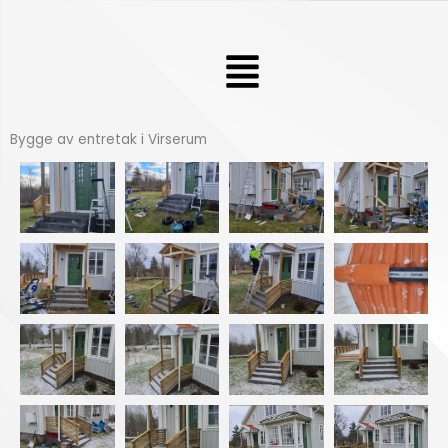
Hoppa
till
Meny
innehåll
Bygge av entretak i Virserum