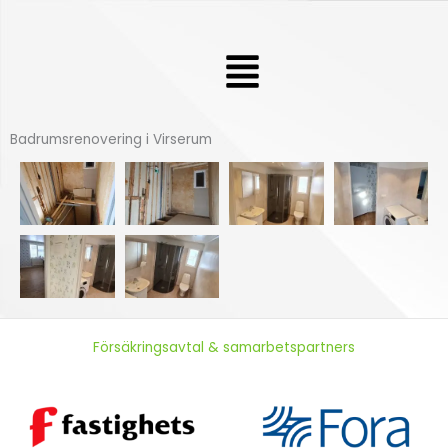
Hoppa
till
Meny
innehåll
Badrumsrenovering i Virserum
Försäkringsavtal & samarbetspartners