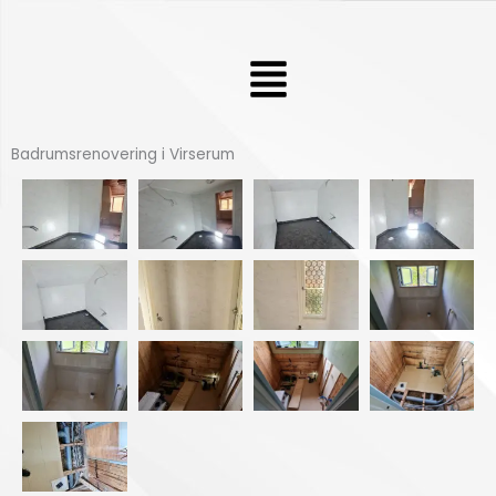
Hoppa
till
Meny
innehåll
Badrumsrenovering i Virserum