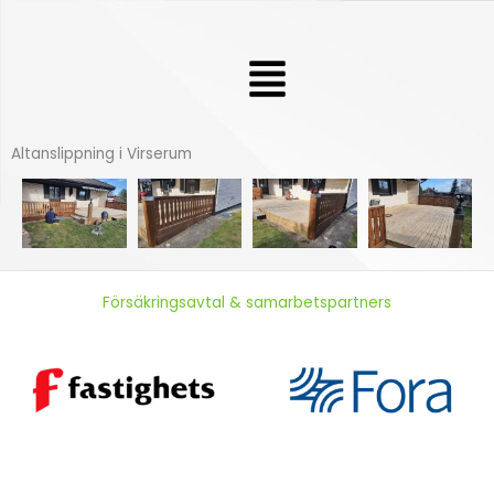
Hoppa
till
Meny
innehåll
Altanslippning i Virserum
Försäkringsavtal & samarbetspartners