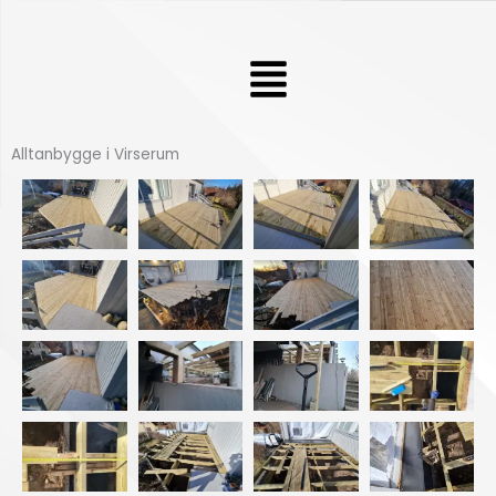
Hoppa
till
Meny
innehåll
Alltanbygge i Virserum