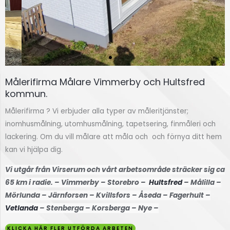
Målerifirma Målare Vimmerby och Hultsfred
Målning
kommun.
av villa
Målerifirma ? Vi erbjuder alla typer av måleritjänster;
inomhusmålning, utomhusmålning, tapetsering, finmåleri och
Vetlanda
lackering. Om du vill målare att måla och och förnya ditt hem
kan vi hjälpa dig.
Klicka
här
Vi utgår från Virserum och vårt arbetsområde sträcker sig ca
65 km i radie. – Vimmerby – Storebro –
Hultsfred
– Målilla –
Mörlunda – Järnforsen – Kvillsfors – Åseda – Fagerhult –
Vetlanda
– Stenberga – Korsberga – Nye –
KLICKA HÄR FLER UTFÖRDA ARBETEN