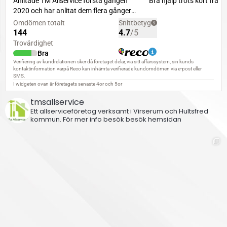
tmsallservice
Ett allserviceföretag verksamt i Virserum och Hultsfred
kommun.
För mer info besök besök hemsidan