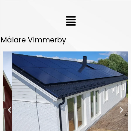
Hoppa
till
Meny
innehåll
Målare Vimmerby