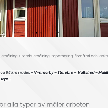
mhusmålning, utomhusmålning, tapetsering, finmåleri och lack
ca 65 km i radie. –
Vimmerby
–
Storebro
–
Hultsfred
–
Målil
–
Nye
–
för alla typer av måleriarbeten