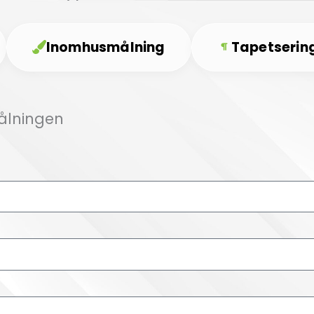
Inomhusmålning
Tapetserin
Målningen