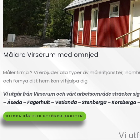
Målare Virserum med omnjed
Fasdamå
Målerifirma ? Vi erbjuder alla typer av måleritjänster; ino
lning
och förnya ditt hem kan vi hjälpa dig.
Vi utgår från Virserum och vårt arbetsområde sträcker sig 
Högsby
–
Åseda
–
Fagerhult
–
Vetlanda
–
Stenberga
–
Korsberga
KLICKA HÄR FLER UTFÖRDA ARBETEN
Klicka här
Vi ut