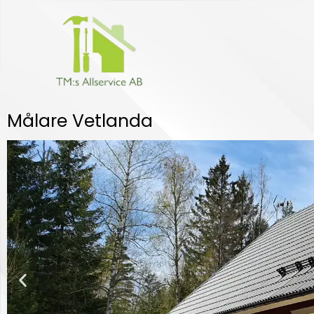
Hoppa
till
innehåll
Målare Vetlanda