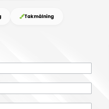
g
Takmålning