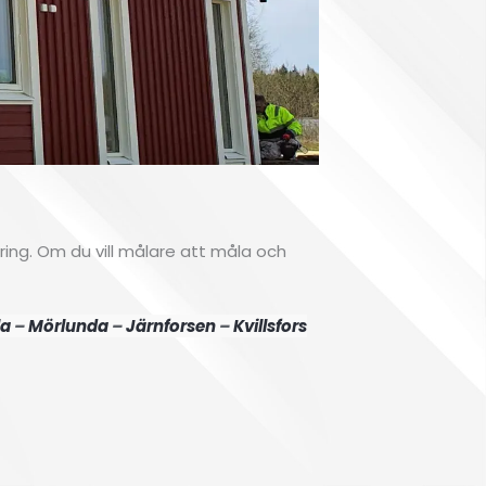
Fa
ering. Om du vill målare att måla och
l
la
–
Mörlunda
–
Järnforsen
–
Kvillsfors
V