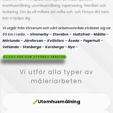
inomhusmålning, utomhusmålning, tapetsering, finmåleri och
Högsby
lackering. Om du vill målare att måla och och förnya ditt hem
kan vi hjälpa dig.
Klicka
Vi utgår från Virserum och vårt arbetsområde sträcker sig ca
här
65 km i radie. –
Vimmerby
–
Storebro
–
Hultsfred
–
Målilla
–
Mörlunda
–
Järnforsen
–
Kvillsfors
–
Åseda
–
Fagerhult
–
Vetlanda
–
Stenberga
–
Korsberga
–
Nye
–
KLICKA HÄR FLER UTFÖRDA ARBETEN
Vi utför alla typer av
måleriarbeten
Utomhusmålning