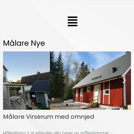
Hoppa
till
Meny
innehåll
Målare Nye
Målare Virserum med omnjed
Fasdamå
lning
Målerifirma ? Vi erbjuder alla typer av måleritjänster;