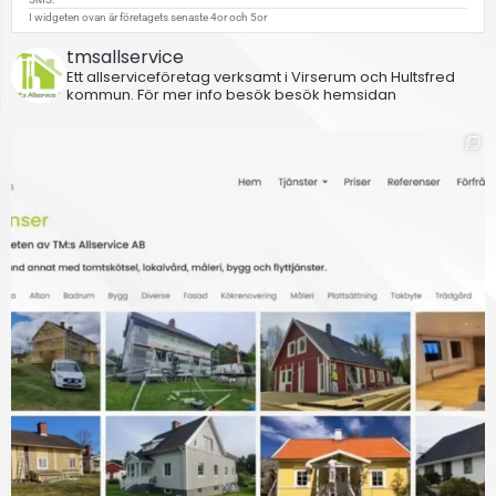
tmsallservice
Ett allserviceföretag verksamt i Virserum och Hultsfred
kommun.
För mer info besök besök hemsidan