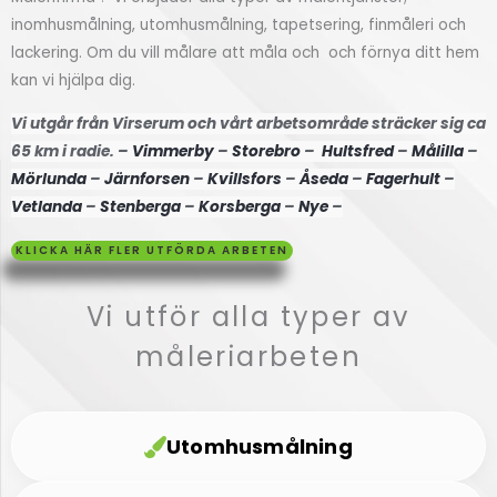
inomhusmålning, utomhusmålning, tapetsering, finmåleri och
Högsby
lackering. Om du vill målare att måla och och förnya ditt hem
kan vi hjälpa dig.
Klicka
här
Vi utgår från Virserum och vårt arbetsområde sträcker sig ca
65 km i radie. –
Vimmerby
–
Storebro
–
Hultsfred
–
Målilla
–
Mörlunda
–
Järnforsen
–
Kvillsfors
–
Åseda
–
Fagerhult
–
Vetlanda
–
Stenberga
–
Korsberga
–
Nye
–
KLICKA HÄR FLER UTFÖRDA ARBETEN
Vi utför alla typer av
måleriarbeten
Utomhusmålning