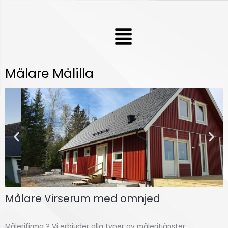
Hoppa
till
Meny
innehåll
Målare Målilla
Målare Virserum med omnjed
Fasdamå
lning
Målerifirma ? Vi erbjuder alla typer av måleritjänster;