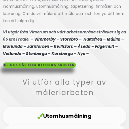
inomhusmålning, utomhusmålning, tapetsering, finmåleri och
Högsby
lackering. Om du vill målare att måla och och förnya ditt hem
kan vi hjälpa dig.
Klicka
här
Vi utgår från Virserum och vårt arbetsområde sträcker sig ca
65 km i radie. –
Vimmerby
–
Storebro
–
Hultsfred
–
Målilla
–
Mörlunda
–
Järnforsen
–
Kvillsfors
–
Åseda
–
Fagerhult
–
Vetlanda
–
Stenberga
–
Korsberga
–
Nye
–
KLICKA HÄR FLER UTFÖRDA ARBETEN
Vi utför alla typer av
måleriarbeten
Utomhusmålning