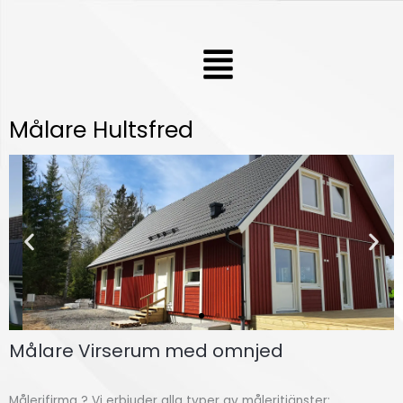
Hoppa
till
Meny
innehåll
Målare Hultsfred
Målare Virserum med omnjed
Fasdamå
lning
Målerifirma ? Vi erbjuder alla typer av måleritjänster;