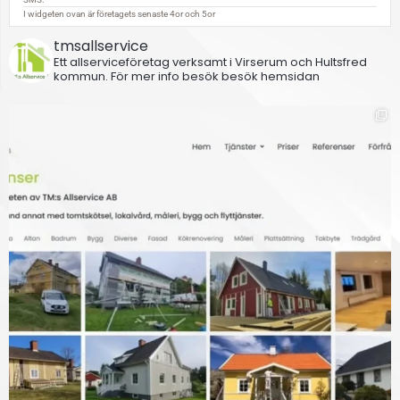
tmsallservice
Ett allserviceföretag verksamt i Virserum och Hultsfred
kommun.
För mer info besök besök hemsidan